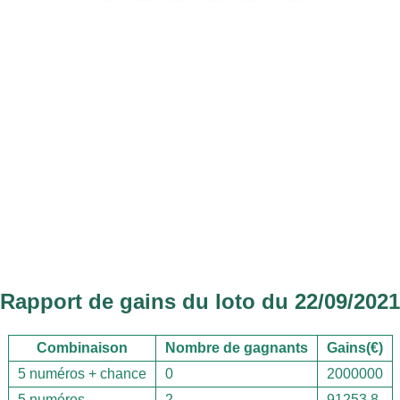
Rapport de gains du loto du 22/09/2021
Combinaison
Nombre de gagnants
Gains(€)
5 numéros + chance
0
2000000
5 numéros
2
91253,8