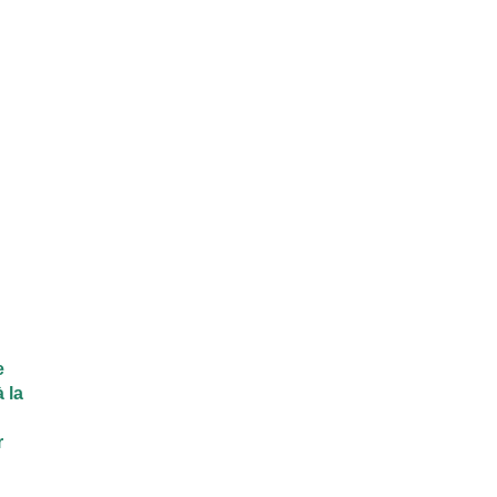
e
 la
r